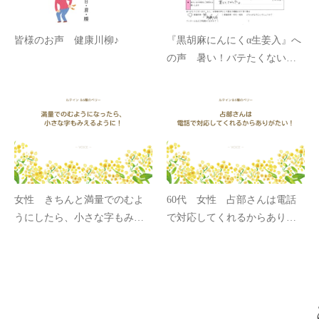
皆様のお声 健康川柳♪
『黒胡麻にんにくα生姜入』へ
の声 暑い！バテたくない！
ニンニク臭が苦手でもコレな
ら安心！
女性 きちんと満量でのむよ
60代 女性 占部さんは電話
うにしたら、小さな字もみえ
で対応してくれるからありが
るように！
たい！