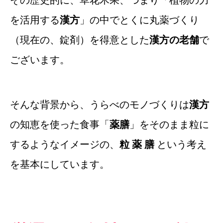
その歴史的に、草花木果、つまり「植物の力
を活用する
漢方
」の中でとくに丸薬づくり
（現在の、錠剤）を得意とした
漢方の老舗
で
ございます。
そんな背景から、うらべのモノづくりは
漢方
の知恵を使った食事「
薬膳
」をそのまま粒に
するようなイメージの、
粒 薬 膳
という考え
を基本にしています。