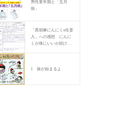
男性更年期と「五月
病」
「黒胡麻にんにくα生姜
入」への感想 にんに
くが体にいいが続けら
れず…コレは臭いがな
くて良い！
1 旅が始まるよ