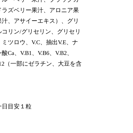
ドラズベリー果汁、アロニア果
果汁、アサイーエキス）、グリ
ルコリン/グリセリン、グリセリ
ツロウ、V.C、抽出V.E、ナ
a、V.B1、V.B6、V.B2、
V.B12（一部にゼラチン、大豆を含
・一日目安１粒