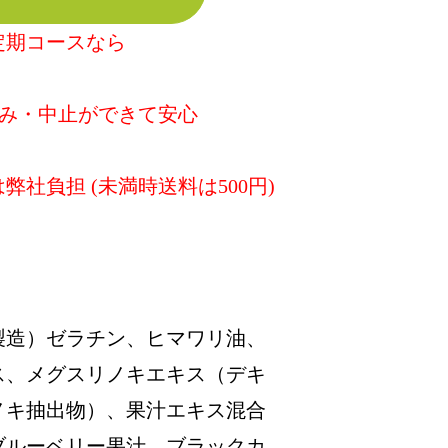
定期コースなら
休み・中止ができて安心
は弊社負担 (未満時送料は500円)
製造）ゼラチン、ヒマワリ油、
ス、メグスリノキエキス（デキ
ノキ抽出物）、果汁エキス混合
ブルーベリー果汁、ブラックカ