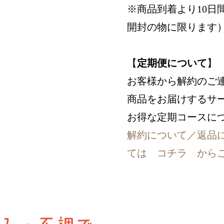
※商品到着より10日
開封の物に限ります
【
定期便について
】
お客様から解約のご
商品をお届けするサ
お得な定期コースに
解約について／返品
ては コチラ から