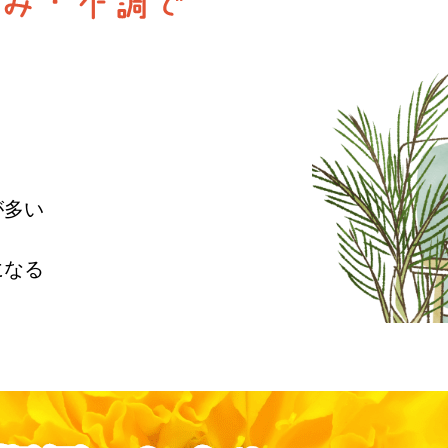
が多い
になる