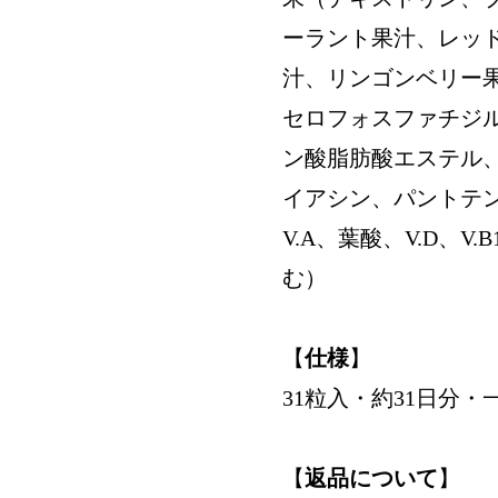
ーラント果汁、レッ
汁、リンゴンベリー
セロフォスファチジ
ン酸脂肪酸エステル、ミ
イアシン、パントテン酸C
V.A、葉酸、V.D、
む）
【
仕様
】
31粒入・約31日分
【
返品について
】