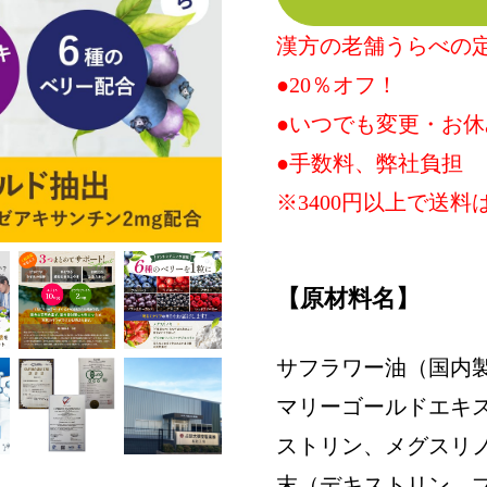
漢方の老舗うらべの
●20％オフ！
●いつでも変更・お
●手数料、弊社負担
※3400円以上で送料
【原材料名】
サフラワー油（国内
マリーゴールドエキ
ストリン、メグスリ
末（デキストリン、