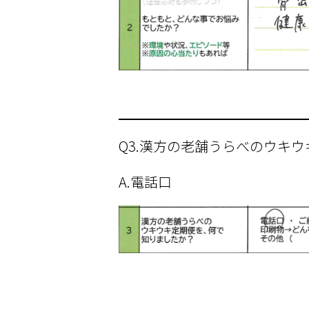
Q3.漢方の老舗うらべのウキ
A.電話口