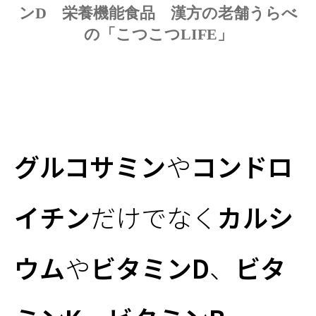
ンD 栄養機能食品 漢方の老舗うらべ
の「こつこつLIFE」
グルコサミン
や
コンドロ
イチン
だけでなく
カルシ
ウム
や
ビタミンD
、
ビタ