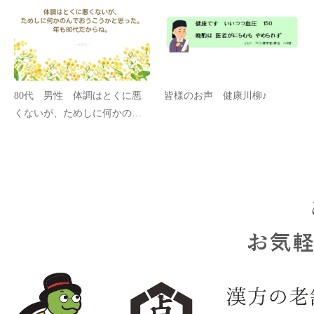
80代 男性 体調はとくに悪
皆様のお声 健康川柳♪
くないが、ためしに何かのん
でおうこうかと思った。