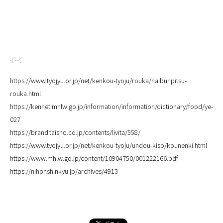
参考
https://www.tyojyu.or.jp/net/kenkou-tyoju/rouka/naibunpitsu-
rouka.html
https://kennet.mhlw.go.jp/information/information/dictionary/food/ye-
027
https://brand.taisho.co.jp/contents/livita/558/
https://www.tyojyu.or.jp/net/kenkou-tyoju/undou-kiso/kounenki.html
https://www.mhlw.go.jp/content/10904750/001222166.pdf
https://nihonshinkyu.jp/archives/4913